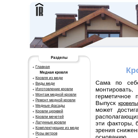
Разделы
Главная
Кр
Медная кровля
Кровля из меди
Сама по себ
Виды меди
монтировать,
Изготовление кровли
Монтаж медной кровли
герметичное 
Ремонт медной кровли
Выпуск
кровел
Медные фасады
может достиг
Кровли церквей
располагающих
Кровли мечетей
Латунные кровли
эти факторы, 
Комплектующие из меди
зрения снижен
Розы ветров
основанию 