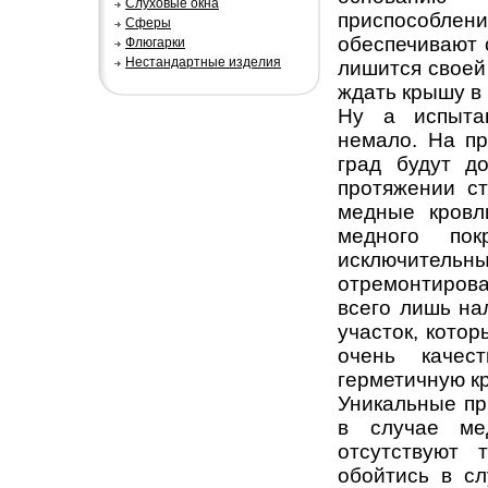
Слуховые окна
приспособле
Сферы
обеспечивают 
Флюгарки
Нестандартные изделия
лишится своей 
ждать крышу в
Ну а испыта
немало. На пр
град будут д
протяжении с
медные кровл
медного по
исключител
отремонтироват
всего лишь на
участок, кото
очень качес
герметичную к
Уникальные пр
в случае ме
отсутствуют 
обойтись в сл