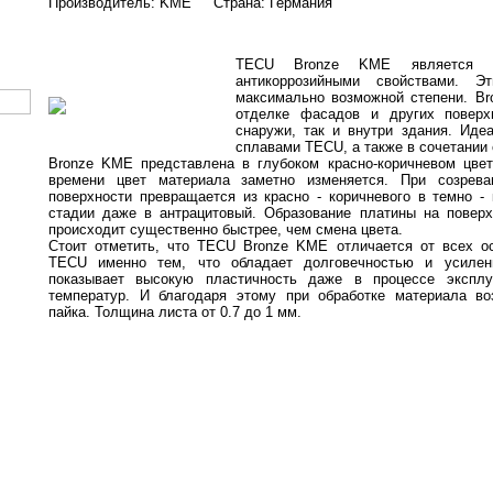
Производитель: KME Страна: Германия
TECU Bronze KME является с
антикоррозийными свойствами. 
максимально возможной степени. Br
отделке фасадов и других поверх
снаружи, так и внутри здания. Иде
сплавами TECU, а также в сочетании
Bronze KME представлена в глубоком красно-коричневом цвет
времени цвет материала заметно изменяется. При созрева
поверхности превращается из красно - коричневого в темно -
стадии даже в антрацитовый. Образование платины на повер
происходит существенно быстрее, чем смена цвета.
Стоит отметить, что TECU Bronze KME отличается от всех о
TECU именно тем, что обладает долговечностью и усилен
показывает высокую пластичность даже в процессе эксплу
температур. И благодаря этому при обработке материала во
пайка. Толщина листа от 0.7 до 1 мм.
Copyright © 2007-2015 Indroof.ru - кровли из меди. Цена, монтаж, изготовление.