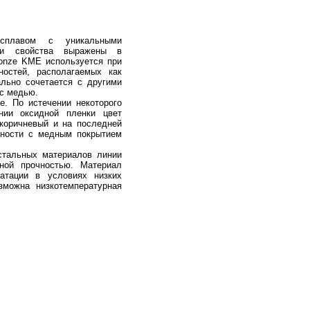
плавом с уникальными
Эти свойства выражены в
onze KME используется при
ностей, располагаемых как
ально сочетается с другими
 с медью.
е. По истечении некоторого
нии оксидной пленки цвет
 коричневый и на последней
хности с медным покрытием
стальных материалов линии
ной прочностью. Материал
атации в условиях низких
зможна низкотемпературная